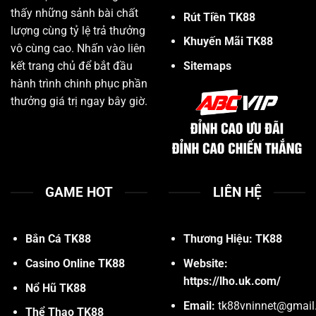
thấy những sảnh bài chất
Rút Tiền TK88
lượng cùng tỷ lệ trả thưởng
Khuyến Mãi TK88
vô cùng cao. Nhấn vào liên
kết trang chủ để bắt đầu
Sitemaps
hành trình chinh phục phần
thưởng giá trị ngay bây giờ.
GAME HOT
LIÊN HỆ
Bắn Cá TK88
Thương Hiệu:
TK88
Casino Online TK88
Website:
https://lho.uk.com/
Nổ Hũ TK88
Email:
tk88vninnet@gmai
Thể Thao TK88