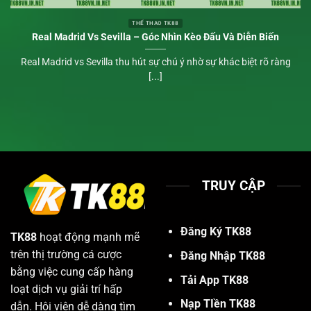
THỂ THAO TK88
Real Madrid Vs Sevilla – Góc Nhìn Kèo Đấu Và Diễn Biến
Real Madrid vs Sevilla thu hút sự chú ý nhờ sự khác biệt rõ ràng
[...]
TRUY CẬP
Đăng Ký TK88
TK88
hoạt động mạnh mẽ
trên thị trường cá cược
Đăng Nhập TK88
bằng việc cung cấp hàng
Tải App TK88
loạt dịch vụ giải trí hấp
Nạp TIền TK88
dẫn. Hội viên dễ dàng tìm