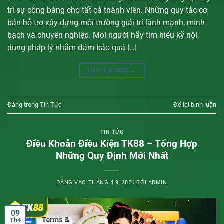
trì sự công bằng cho tất cả thành viên. Những quy tắc cơ
bản hỗ trợ xây dựng môi trường giải trí lành mạnh, minh
bạch và chuyên nghiệp. Mọi người hãy tìm hiểu kỹ nội
dung pháp lý nhằm đảm bảo quá […]
TIẾP TỤC ĐỌC
→
Đăng trong
Tin Tức
Để lại bình luận
TIN TỨC
Điều Khoản Điều Kiện TK88 – Tổng Hợp
Những Quy Định Mới Nhất
ĐĂNG VÀO
THÁNG 4 9, 2026
BỞI
ADMIN
09
Th4