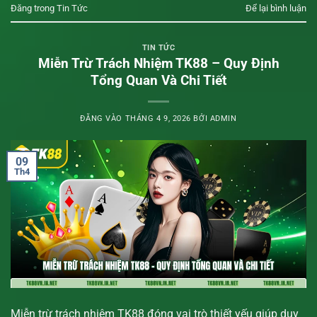
Đăng trong
Tin Tức
Để lại bình luận
TIN TỨC
Miễn Trừ Trách Nhiệm TK88 – Quy Định
Tổng Quan Và Chi Tiết
ĐĂNG VÀO
THÁNG 4 9, 2026
BỞI
ADMIN
09
Th4
Miễn trừ trách nhiệm TK88 đóng vai trò thiết yếu giúp duy