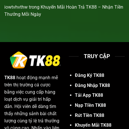
iowtvhvthw
trong
Khuyến Mãi Hoàn Trả TK88 – Nhận Tiền
Thưởng Mỗi Ngày
TRUY CẬP
Đăng Ký TK88
TK88
hoạt động mạnh mẽ
trên thị trường cá cược
Đăng Nhập TK88
bằng việc cung cấp hàng
Tải App TK88
loạt dịch vụ giải trí hấp
Nạp TIền TK88
dẫn. Hội viên dễ dàng tìm
thấy những sảnh bài chất
Rút Tiền TK88
lượng cùng tỷ lệ trả thưởng
Khuyến Mãi TK88
vô cùng cao. Nhấn vào liên