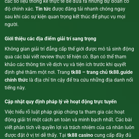
các số liệu thống kê thực tế để đưa ra những dự đoán có
độ chính xác.
Tin tức
được đăng tải nhanh chóng ngay
sau khi các sự kiện quan trọng kết thúc để phục vụ mọi
người.
Giới thiệu các địa điểm giải trí sang trọng
Không gian giải trí đẳng cấp thế giới được mô tả sinh động
qua các bài viết review thực tế hiện có. Bạn có thể tham
khảo các thông tin về dịch vụ và tiện ích trước khi quyết
định ghé thăm một nơi. Trang
tk88 – trang chủ tk88.guide
chính thức
là địa chỉ tin cậy để tra cứu những địa danh nổi
tiếng này.
Cập nhật quy định pháp lý về hoạt động trực tuyến
Việc hiểu rõ luật pháp giúp chúng ta tham gia các hoạt
động giải trí một cách an toàn và minh bạch nhất. Các bài
viết phân tích về quyền lợi và trách nhiệm của cá nhân luôn
được đặt ở vị trí dễ thấy. T
ại
tk88 casino
cung cấp đầy đủ