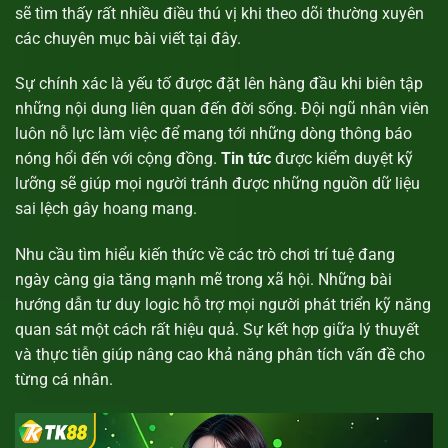
sẽ tìm thấy rất nhiều điều thú vị khi theo dõi thường xuyên
các chuyên mục bài viết tại đây.
Sự chính xác là yếu tố được đặt lên hàng đầu khi biên tập
những nội dung liên quan đến đời sống. Đội ngũ nhân viên
luôn nỗ lực làm việc để mang tới những dòng thông báo
nóng hổi đến với cộng đồng.
Tin tức
được kiểm duyệt kỹ
lưỡng sẽ giúp mọi người tránh được những nguồn dữ liệu
sai lệch gây hoang mang.
Nhu cầu tìm hiểu kiến thức về các trò chơi trí tuệ đang
ngày càng gia tăng mạnh mẽ trong xã hội. Những bài
hướng dẫn tư duy logic hỗ trợ mọi người phát triển kỹ năng
quan sát một cách rất hiệu quả. Sự kết hợp giữa lý thuyết
và thực tiễn giúp nâng cao khả năng phân tích vấn đề cho
từng cá nhân.