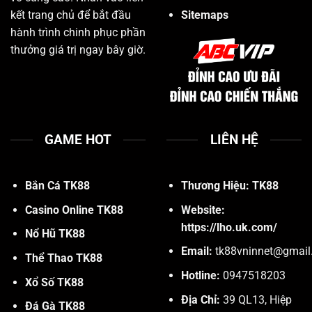
kết trang chủ để bắt đầu
Sitemaps
hành trình chinh phục phần
thưởng giá trị ngay bây giờ.
GAME HOT
LIÊN HỆ
Bắn Cá TK88
Thương Hiệu:
TK88
Casino Online TK88
Website:
https://lho.uk.com/
Nổ Hũ TK88
Email:
tk88vninnet@gmai
Thể Thao TK88
Hotline:
0947518203
Xổ Số TK88
Địa Chỉ:
39 QL13, Hiệp
Đá Gà TK88