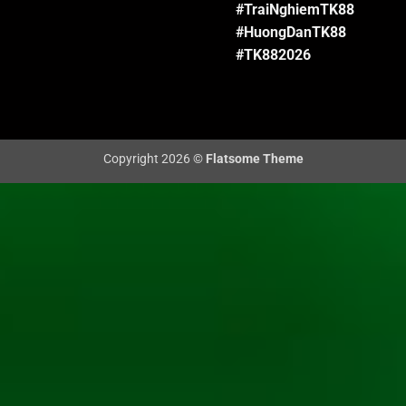
#TraiNghiemTK88
#HuongDanTK88
#TK882026
Copyright 2026 ©
Flatsome Theme