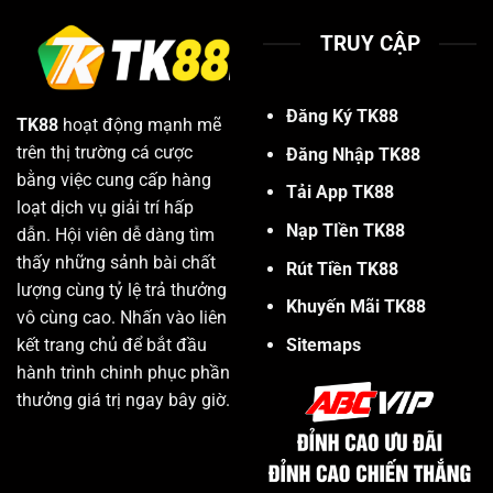
TRUY CẬP
Đăng Ký TK88
TK88
hoạt động mạnh mẽ
trên thị trường cá cược
Đăng Nhập TK88
bằng việc cung cấp hàng
Tải App TK88
loạt dịch vụ giải trí hấp
Nạp TIền TK88
dẫn. Hội viên dễ dàng tìm
thấy những sảnh bài chất
Rút Tiền TK88
lượng cùng tỷ lệ trả thưởng
Khuyến Mãi TK88
vô cùng cao. Nhấn vào liên
kết trang chủ để bắt đầu
Sitemaps
hành trình chinh phục phần
thưởng giá trị ngay bây giờ.