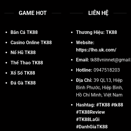
GAME HOT
LIÊN HỆ
Bắn Cá TK88
Thương Hiệu:
TK88
Casino Online TK88
Website:
https://lho.uk.com/
Nổ Hũ TK88
Email:
tk88vninnet@gmai
Thể Thao TK88
Hotline:
0947518203
Xổ Số TK88
Địa Chỉ:
39 QL13, Hiệp
Đá Gà TK88
Bình Phước, Hiệp Bình,
Hồ Chí Minh, Việt Nam
Hashtag: #TK88 #tk88
#TK88Review
#TK88LaGi
#DanhGiaTK88