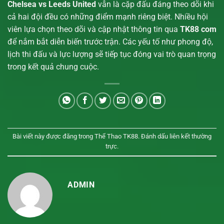
Chelsea vs Leeds United
vẫn là cặp đấu đáng theo dõi khi
cả hai đội đều có những điểm mạnh riêng biệt. Nhiều hội
viên lựa chọn theo dõi và cập nhật thông tin qua
TK88 com
để nắm bắt diễn biến trước trận. Các yếu tố như phong độ,
lịch thi đấu và lực lượng sẽ tiếp tục đóng vai trò quan trọng
trong kết quả chung cuộc.
Bài viết này được đăng trong
Thể Thao TK88
. Đánh dấu
liên kết thường
trực
.
ADMIN