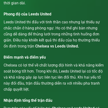
thời gian dài.
Phong độ của Leeds United
Leeds United thi đấu với tinh thần cao nhưng lại thiếu sự
chắc chắn ở hàng phòng ngự. Họ có thể ghi bàn nhưng
cũng dễ dàng để thủng lưới trong những tình huống đơn
giản. Điều này khiến kết quả thi đấu của họ thường thiếu
ổn định trong trận
Chelsea vs Leeds United.
Điểm mạnh và điểm yếu
Chelsea có lợi thế về chất lượng đội hình và khả năng kiểm
soát bóng tốt hơn. Trong khi đó, Leeds United lại có tốc độ
và khả năng gây áp lực liên tục lên đối thủ. Khi hai yếu tố
này đối đầu, trận đấu thường diễn ra với nhiều pha tranh
chấp quyết liệt.
Nhận định tổng thể trận đấu