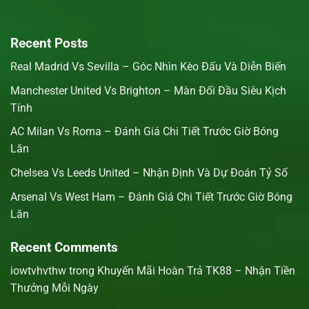
Recent Posts
Real Madrid Vs Sevilla – Góc Nhìn Kèo Đấu Và Diễn Biến
Manchester United Vs Brighton – Màn Đối Đầu Siêu Kịch
Tính
AC Milan Vs Roma – Đánh Giá Chi Tiết Trước Giờ Bóng
Lăn
Chelsea Vs Leeds United – Nhận Định Và Dự Đoán Tỷ Số
Arsenal Vs West Ham – Đánh Giá Chi Tiết Trước Giờ Bóng
Lăn
Recent Comments
iowtvhvthw
trong
Khuyến Mãi Hoàn Trả TK88 – Nhận Tiền
Thưởng Mỗi Ngày