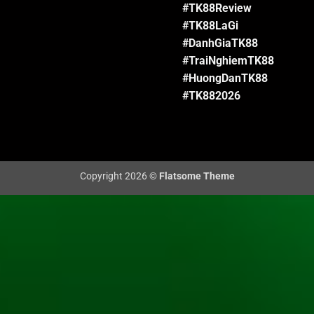
#TK88Review
#TK88LaGi
#DanhGiaTK88
#TraiNghiemTK88
#HuongDanTK88
#TK882026
Copyright 2026 ©
Flatsome Theme