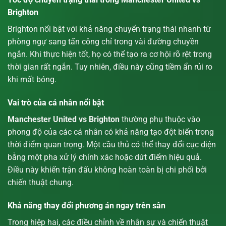
Brighton
Brighton nổi bật với khả năng chuyển trạng thái nhanh từ
phòng ngự sang tấn công chỉ trong vài đường chuyền
ngắn. Khi thực hiện tốt, họ có thể tạo ra cơ hội rõ rệt trong
thời gian rất ngắn. Tuy nhiên, điều này cũng tiềm ẩn rủi ro
khi mất bóng.
Vai trò của cá nhân nổi bật
Manchester United vs Brighton
thường phụ thuộc vào
phong độ của các cá nhân có khả năng tạo đột biến trong
thời điểm quan trọng. Một cầu thủ có thể thay đổi cục diện
bằng một pha xử lý chính xác hoặc dứt điểm hiệu quả.
Điều này khiến trận đấu không hoàn toàn bị chi phối bởi
chiến thuật chung.
Khả năng thay đổi phương án ngay trên sân
Trong hiệp hai, các điều chỉnh về nhân sự và chiến thuật