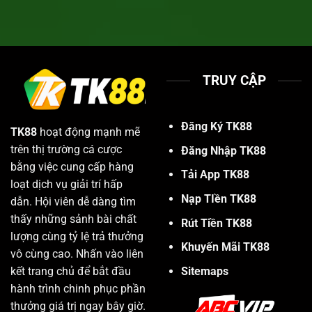
TRUY CẬP
Đăng Ký TK88
TK88
hoạt động mạnh mẽ
trên thị trường cá cược
Đăng Nhập TK88
bằng việc cung cấp hàng
Tải App TK88
loạt dịch vụ giải trí hấp
Nạp TIền TK88
dẫn. Hội viên dễ dàng tìm
thấy những sảnh bài chất
Rút Tiền TK88
lượng cùng tỷ lệ trả thưởng
Khuyến Mãi TK88
vô cùng cao. Nhấn vào liên
kết trang chủ để bắt đầu
Sitemaps
hành trình chinh phục phần
thưởng giá trị ngay bây giờ.