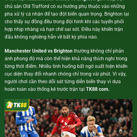
chủ sân Old Trafford có xu hướng phụ thuộc vào những
pha xử lý cá nhân để tạo đột biến quan trọng. Brighton lại
cho thấy sự đồng đều trong đội hình khi các tuyến phối
hợp nhịp nhàng và hạn chế sai sót. Điều này khiến trận
đấu không nghiêng hẳn về bất kỳ phía nào.
Manchester United vs Brighton
thường không chỉ phản
ánh phong độ mà còn thể hiện khả năng thích nghi trong
từng thời điểm. Nhiều tình huống bất ngờ xuất hiện khiến
cục diện thay đổi nhanh chóng chỉ trong vài phút. Vì vậy,
người chơi cần theo dõi sát từng diễn biến thay vì dựa
hoàn toàn vào thống kê trước trận tại
TK88 com.