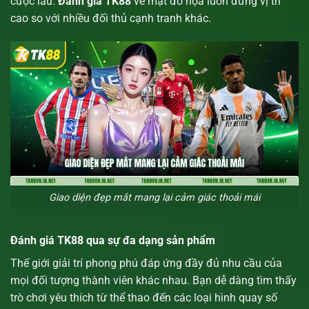
cược lâu.
Đánh giá TK88
về mặt đồ họa luôn đứng vị trí
cao so với nhiều đối thủ cạnh tranh khác.
Giao diện đẹp mắt mang lại cảm giác thoải mái
Đánh giá TK88 qua sự đa dạng sản phẩm
Thế giới giải trí phong phú đáp ứng đầy đủ nhu cầu của
mọi đối tượng thành viên khác nhau. Bạn dễ dàng tìm thấy
trò chơi yêu thích từ thể thao đến các loại hình quay số