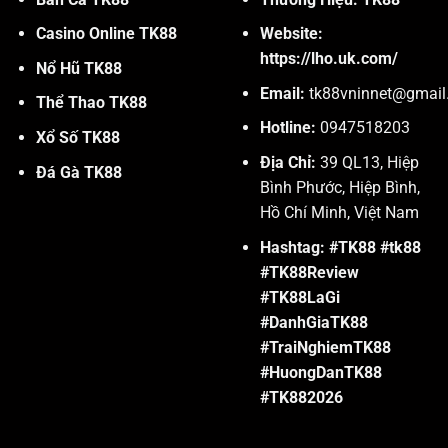
Casino Online TK88
Website:
https://lho.uk.com/
Nổ Hũ TK88
Email:
tk88vninnet@gmai
Thể Thao TK88
Hotline:
0947518203
Xổ Số TK88
Địa Chỉ:
39 QL13, Hiệp
Đá Gà TK88
Bình Phước, Hiệp Bình,
Hồ Chí Minh, Việt Nam
Hashtag: #TK88 #tk88
#TK88Review
#TK88LaGi
#DanhGiaTK88
#TraiNghiemTK88
#HuongDanTK88
#TK882026