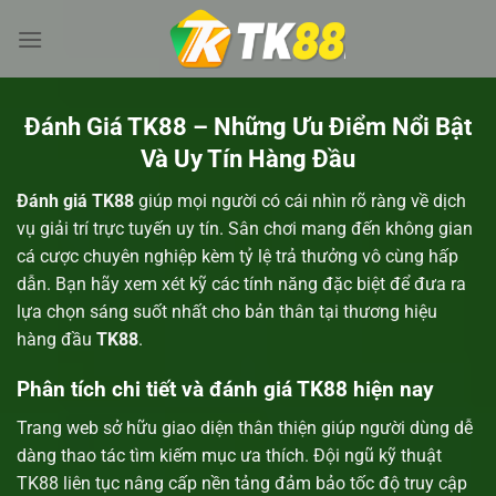
Bỏ
qua
nội
dung
Đánh Giá TK88 – Những Ưu Điểm Nổi Bật
Và Uy Tín Hàng Đầu
Đánh giá TK88
giúp mọi người có cái nhìn rõ ràng về dịch
vụ giải trí trực tuyến uy tín. Sân chơi mang đến không gian
cá cược chuyên nghiệp kèm tỷ lệ trả thưởng vô cùng hấp
dẫn. Bạn hãy xem xét kỹ các tính năng đặc biệt để đưa ra
lựa chọn sáng suốt nhất cho bản thân tại thương hiệu
hàng đầu
TK88
.
Phân tích chi tiết và đánh giá TK88 hiện nay
Trang web sở hữu giao diện thân thiện giúp người dùng dễ
dàng thao tác tìm kiếm mục ưa thích. Đội ngũ kỹ thuật
TK88 liên tục nâng cấp nền tảng đảm bảo tốc độ truy cập