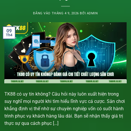
ĐĂNG VÀO
THÁNG 4 9, 2026
BỞI
ADMIN
09
Th4
TK88 có uy tín không? Câu hỏi này luôn xuất hiện trong
suy nghĩ mọi người khi tìm hiểu lĩnh vực cá cược. Sân chơi
khẳng định vị thế nhờ sự chuyên nghiệp vốn có suốt hành
trình phục vụ khách hàng lâu dài. Bạn sẽ nhận thấy giá trị
thực sự qua cách phục […]