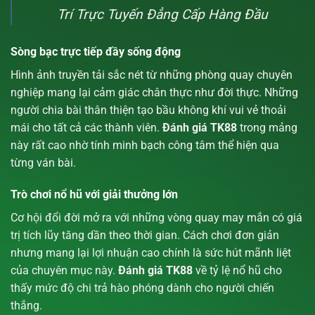
Trí Trực Tuyến Đẳng Cấp Hàng Đầu
Sòng bạc trực tiếp đầy sống động
Hình ảnh truyền tải sắc nét từ những phòng quay chuyên
nghiệp mang lại cảm giác chân thực như đời thực. Những
người chia bài thân thiện tạo bầu không khí vui vẻ thoải
mái cho tất cả các thành viên.
Đánh giá TK88
trong mảng
này rất cao nhờ tính minh bạch công tâm thể hiện qua
từng ván bài.
Trò chơi nổ hũ với giải thưởng lớn
Cơ hội đổi đời mở ra với những vòng quay may mắn có giá
trị tích lũy tăng dần theo thời gian. Cách chơi đơn giản
nhưng mang lại lợi nhuận cao chính là sức hút mãnh liệt
của chuyên mục này.
Đánh giá TK88
về tỷ lệ nổ hũ cho
thấy mức độ chi trả hào phóng dành cho người chiến
thắng.