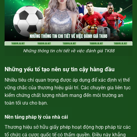
Những thông tin chi tiết về việc đánh giá TK88
Những yếu tố tạo nên sự tin cậy hàng đầu
Nhiều tiêu chí quan trọng được áp dụng để xác định vị thế
vững chắc của thương hiệu giải trí. Các chuyên gia liên tục
kiểm chứng chất lượng nhằm mang đến môi trường an
toàn tối ưu cho bạn.
Nền tảng pháp lý của nhà cái
Thương hiệu sở hữu giấy phép hoạt động hợp pháp từ các
tổ chức cá cược quốc tế có thẩm quyền. Điều này khẳng