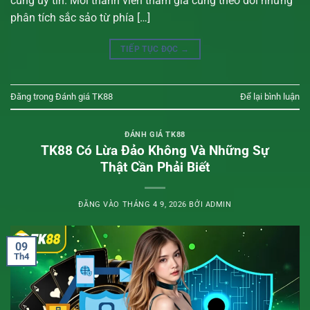
cùng uy tín. Mời thành viên tham gia cùng theo dõi những
phân tích sắc sảo từ phía […]
TIẾP TỤC ĐỌC
→
Đăng trong
Đánh giá TK88
Để lại bình luận
ĐÁNH GIÁ TK88
TK88 Có Lừa Đảo Không Và Những Sự
Thật Cần Phải Biết
ĐĂNG VÀO
THÁNG 4 9, 2026
BỞI
ADMIN
09
Th4