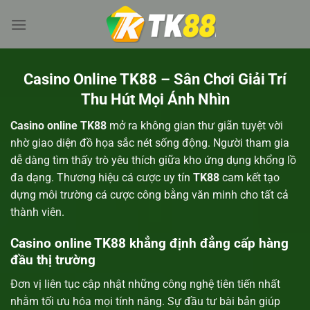
Bỏ
qua
nội
dung
Casino Online TK88 – Sân Chơi Giải Trí
Thu Hút Mọi Ánh Nhìn
Casino online TK88
mở ra không gian thư giãn tuyệt vời
nhờ giao diện đồ họa sắc nét sống động. Người tham gia
dễ dàng tìm thấy trò yêu thích giữa kho ứng dụng khổng lồ
đa dạng. Thương hiệu cá cược uy tín
TK88
cam kết tạo
dựng môi trường cá cược công bằng văn minh cho tất cả
thành viên.
Casino online TK88 khẳng định đẳng cấp hàng
đầu thị trường
Đơn vị liên tục cập nhật những công nghệ tiên tiến nhất
nhằm tối ưu hóa mọi tính năng. Sự đầu tư bài bản giúp