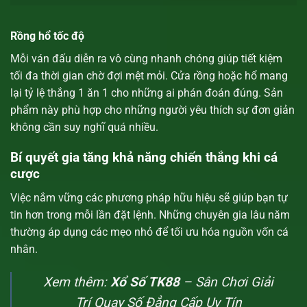
Rồng hổ tốc độ
Mỗi ván đấu diễn ra vô cùng nhanh chóng giúp tiết kiệm
tối đa thời gian chờ đợi mệt mỏi. Cửa rồng hoặc hổ mang
lại tỷ lệ thắng 1 ăn 1 cho những ai phán đoán đúng. Sản
phẩm này phù hợp cho những người yêu thích sự đơn giản
không cần suy nghĩ quá nhiều.
Bí quyết gia tăng khả năng chiến thắng khi cá
cược
Việc nắm vững các phương pháp hữu hiệu sẽ giúp bạn tự
tin hơn trong mỗi lần đặt lệnh. Những chuyên gia lâu năm
thường áp dụng các mẹo nhỏ để tối ưu hóa nguồn vốn cá
nhân.
Xem thêm:
Xổ Số TK88
– Sân Chơi Giải
Trí Quay Số Đẳng Cấp Uy Tín