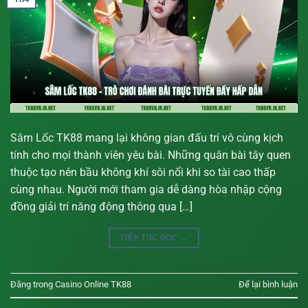
Sâm Lốc TK88 mang lại không gian đấu trí vô cùng kịch
tính cho mọi thành viên yêu bài. Những quân bài tây quen
thuộc tạo nên bầu không khí sôi nổi khi so tài cao thấp
cùng nhau. Người mới tham gia dễ dàng hòa nhập cộng
đồng giải trí năng động thông qua […]
TIẾP TỤC ĐỌC
→
Đăng trong
Casino Online TK88
Để lại bình luận