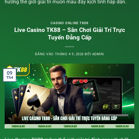
hưởng thế giới giải trí muôn màu đầy kịch tính hấp dẫn.
CASINO ONLINE TK88
Live Casino TK88 – Sân Chơi Giải Trí Trực
Tuyến Đẳng Cấp
ĐĂNG VÀO
THÁNG 4 9, 2026
BỞI
ADMIN
09
Th4