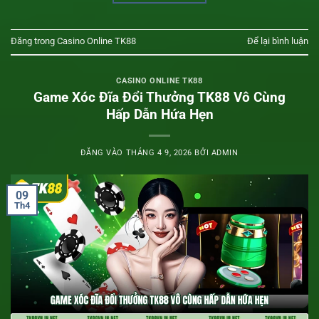
Đăng trong
Casino Online TK88
Để lại bình luận
CASINO ONLINE TK88
Game Xóc Đĩa Đổi Thưởng TK88 Vô Cùng
Hấp Dẫn Hứa Hẹn
ĐĂNG VÀO
THÁNG 4 9, 2026
BỞI
ADMIN
09
Th4