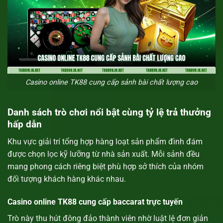
Casino online TK88 cung cấp sảnh bài chất lượng cao
Danh sách trò chơi nổi bật cùng tỷ lệ trả thưởng
hấp dẫn
Khu vực giải trí tổng hợp hàng loạt sản phẩm đình đám
được chọn lọc kỹ lưỡng từ nhà sản xuất. Mỗi sảnh đều
mang phong cách riêng biệt phù hợp sở thích của nhóm
đối tượng khách hàng khác nhau.
Casino online TK88 cung cấp baccarat trực tuyến
Trò này thu hút đông đảo thành viên nhờ luật lệ đơn giản