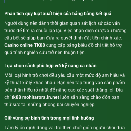
Phân tích quy luật xuất hiện của bảng bảng kết quả
Người dùng nên dành thời gian quan sát lịch sử các ván
trước để tìm ra chuỗi lặp lại. Việc nhận diện được xu hướng
cầu bệt sẽ giúp bạn đưa ra quyết định đặt tiền chính xác.
Casino online TK88
cung cấp bảng biểu đồ chi tiết hỗ trợ
quá trình nghiên cứu trở nên thuận tiện.
Lựa chọn sảnh phù hợp với kỹ năng cá nhân
Mỗi loại hình trò chơi đều yêu cầu một mức độ am hiểu và
kỹ thuật xử lý khác nhau. Bạn nên tập trung vào sản phẩm
bản thân hiểu rõ nhất để nâng cao xác suất thắng lợi. Địa
chỉ
tk88 mohitarora.in.net
luôn sẵn sàng chào đón bạn
thử sức tại những phòng bài chuyên nghiệp.
Giữ vững sự bình tĩnh trong mọi tình huống
Tâm lý ổn định đóng vai trò then chốt giúp người chơi đưa