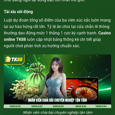
Tài xỉu sôi động
Luật dự đoán tổng số điểm của ba viên xúc xắc luôn mang
lại sự hào hứng rất lớn. Tỷ lệ ăn chia tại cửa chẵn lẻ thông
thường dao động mức 1 thắng 1 cực kỳ cạnh tranh.
Casino
online TK88
luôn cập nhật bảng thống kê chi tiết giúp
người chơi phân tích xu hướng chuẩn xác.
Nhân viên chia bài chuyên nghiệp tận tâm