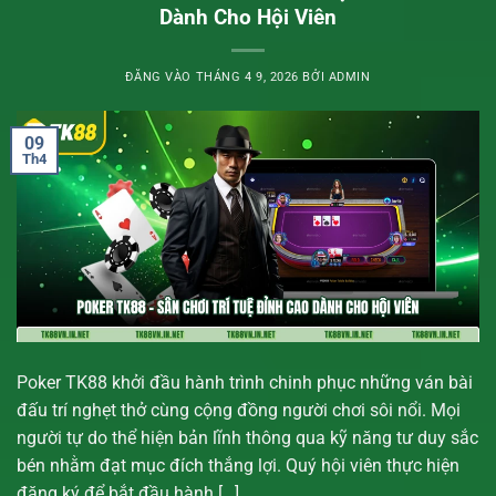
Dành Cho Hội Viên
ĐĂNG VÀO
THÁNG 4 9, 2026
BỞI
ADMIN
09
Th4
Poker TK88 khởi đầu hành trình chinh phục những ván bài
đấu trí nghẹt thở cùng cộng đồng người chơi sôi nổi. Mọi
người tự do thể hiện bản lĩnh thông qua kỹ năng tư duy sắc
bén nhằm đạt mục đích thắng lợi. Quý hội viên thực hiện
đăng ký để bắt đầu hành […]