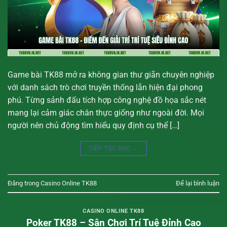
Game bài TK88 mở ra không gian thư giãn chuyên nghiệp
với danh sách trò chơi truyền thống lẫn hiện đại phong
phú. Từng sảnh đấu tích hợp công nghệ đồ họa sắc nét
mang lại cảm giác chân thực giống như ngoài đời. Mọi
người nên chủ động tìm hiểu quy định cụ thể […]
TIẾP TỤC ĐỌC
→
Đăng trong
Casino Online TK88
Để lại bình luận
CASINO ONLINE TK88
Poker TK88 – Sân Chơi Trí Tuệ Đỉnh Cao