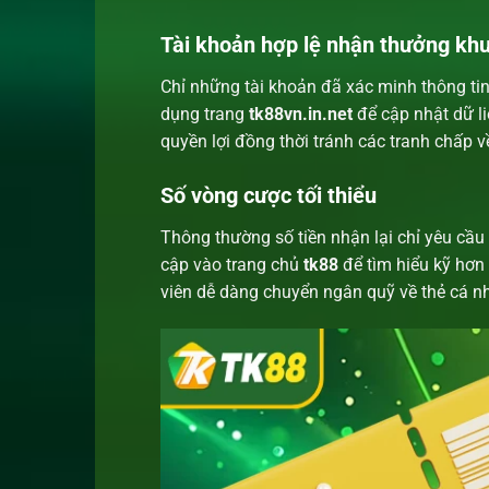
Tài khoản hợp lệ nhận thưởng kh
Chỉ những tài khoản đã xác minh thông tin
dụng trang
tk88vn.in.net
để cập nhật dữ l
quyền lợi đồng thời tránh các tranh chấp v
Số vòng cược tối thiểu
Thông thường số tiền nhận lại chỉ yêu cầu
cập vào trang chủ
tk88
để tìm hiểu kỹ hơn 
viên dễ dàng chuyển ngân quỹ về thẻ cá n