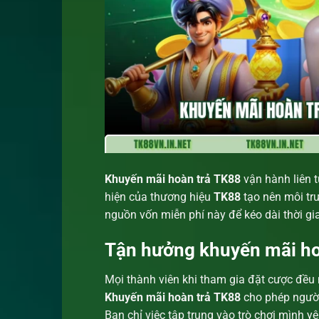
Khuyến mãi hoàn trả
TK88
vận hành liên t
hiện của thương hiệu
TK88
tạo nên môi trư
nguồn vốn miễn phí này để kéo dài thời gia
Tận hưởng khuyến mãi hoà
Mọi thành viên khi tham gia đặt cược đều
Khuyến mãi hoàn trả TK88
cho phép người 
Bạn chỉ việc tập trung vào trò chơi mình y