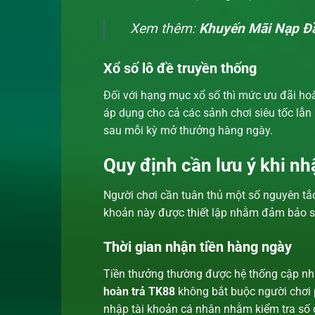
Xem thêm:
Khuyến Mãi Nạp Đ
Xổ số lô đề truyền thống
Đối với hạng mục xổ số thì mức ưu đãi hoàn
áp dụng cho cả các sảnh chơi siêu tốc lẫn
sau mỗi kỳ mở thưởng hàng ngày.
Quy định cần lưu ý khi n
Người chơi cần tuân thủ một số nguyên tắc
khoản này được thiết lập nhằm đảm bảo s
Thời gian nhận tiền hàng ngày
Tiền thưởng thường được hệ thống cập nhậ
hoàn trả TK88
không bắt buộc người chơi p
nhập tài khoản cá nhân nhằm kiểm tra số