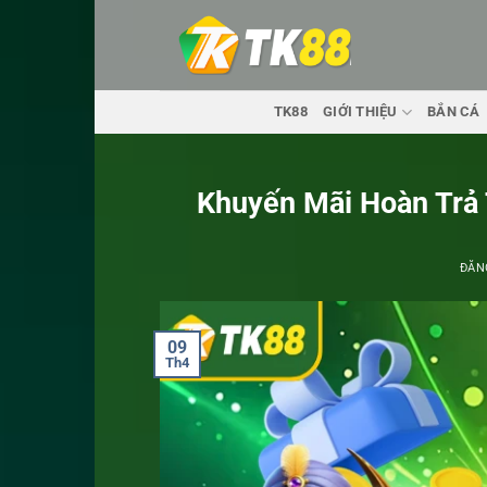
Bỏ
qua
nội
dung
TK88
GIỚI THIỆU
BẮN CÁ
Khuyến Mãi Hoàn Trả
ĐĂN
09
Th4