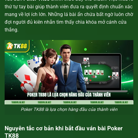
thứ tự tay bài giúp thành viên đưa ra quyết định chuẩn xác
mang về lợi ích lớn. Những lá bài ẩn chứa bất ngờ luôn chờ
đợi người đủ kiên nhẫn tìm thấy chìa khóa mở cánh cửa
thắng.
Poker TK88 là lựa chọn hàng đầu của thành viên
Nguyên tắc cơ bản khi bắt đầu ván bài Poker
TK88