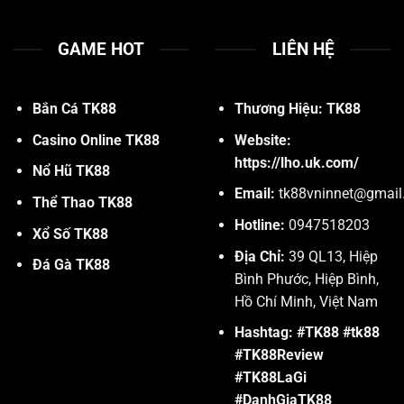
GAME HOT
LIÊN HỆ
Bắn Cá TK88
Thương Hiệu:
TK88
Casino Online TK88
Website:
https://lho.uk.com/
Nổ Hũ TK88
Email:
tk88vninnet@gmai
Thể Thao TK88
Hotline:
0947518203
Xổ Số TK88
Địa Chỉ:
39 QL13, Hiệp
Đá Gà TK88
Bình Phước, Hiệp Bình,
Hồ Chí Minh, Việt Nam
Hashtag: #TK88 #tk88
#TK88Review
#TK88LaGi
#DanhGiaTK88