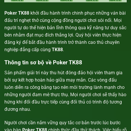
Poker
TK88
khởi đầu hành trình chinh phục những ván bài
đấu trí nghẹt thở cùng cộng đồng người chơi sôi nổi. Mọi
người tự do thể hiện bản lĩnh thông qua kỹ năng tư duy sắc
bén nhằm đạt mục đích thắng lợi. Quý hội viên thực hiện
đăng ký để bắt đầu hành trình trở thành cao thủ chuyên
nghiệp đẳng cấp cùng
TK88
.
Thông tin sơ bộ về Poker TK88
Sản phẩm giải trí này thu hút đông đảo hội viên tham gia
bởi sự kết hợp hoàn hảo giữa may mắn. Các vòng đấu
luôn diễn ra công bằng tạo nên môi trường lành mạnh cho
những người đam mê thực thụ. Mọi người chơi sẽ thấy hào
hứng khi đối đầu trực tiếp cùng đối thủ có trình độ tương
đương nhau.
Người chơi cần nắm vững quy tắc cơ bản trước lúc bước
vào bàn
Poker TK88
chính thức đầy thử thách. Việc hiểu rõ