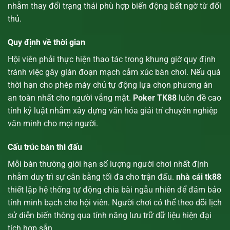
nhằm thay đổi trạng thái phù hợp biến động bất ngờ từ đối
thủ.
Quy định về thời gian
Hội viên phải thực hiện thao tác trong khung giờ quy định
tránh việc gây gián đoạn mạch cảm xúc bàn chơi. Nếu quá
thời hạn cho phép máy chủ tự động lựa chọn phương án
an toàn nhất cho người vắng mặt.
Poker TK88
luôn đề cao
tính kỷ luật nhằm xây dựng văn hóa giải trí chuyên nghiệp
văn minh cho mọi người.
Cấu trúc bàn thi đấu
Mỗi bàn thường giới hạn số lượng người chơi nhất định
nhằm duy trì sự cân bằng tối đa cho trận đấu.
nhà cái tk88
thiết lập hệ thống tự động chia bài ngẫu nhiên để đảm bảo
tính minh bạch cho hội viên. Người chơi có thể theo dõi lịch
sử diễn biến thông qua tính năng lưu trữ dữ liệu hiện đại
tích hợp sẵn.