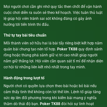
Mọi người chơi cần ghi nhớ quy tắc then chốt để vận hành
cuộc chơi diễn ra suôn sẻ theo kế hoạch. Việc tuân thủ luật
lệ giúp hội viên tránh sai sót không đáng có gây ảnh
hưởng tới tiến trình thi đấu.
Thứ tự tay bài tiêu chuẩn
Mỗi thành viên sở hữu hai lá bài tẩy riêng biệt kết hợp năm
quân bài chung tạo nên tổ hợp.
Poker TK88
quy định sảnh
rồng hoặc thùng phá sảnh giữ vị trí cao nhất giúp người
nắm giữ thắng lợi. Hội viên cần quan sát tỉ mỉ để nhận diện
cơ hội từ những liên kết nhỏ nhất trong tay mình.
Hành động trong lượt tố
Người chơi có quyền lựa chọn theo bài hoặc bỏ bài nếu
cảm thấy tình thế không còn lợi thế lớn. Lệnh tố giúp tăng
sức ép lên đối phương trong khi kiểm bài mang ý nghĩa
thăm dò thái độ bạn.
Poker TK88
đòi hỏi sự linh hoạt