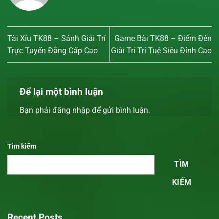
Tài Xỉu TK88 – Sảnh Giải Trí
Game Bài TK88 – Điểm Đến
Trực Tuyến Đẳng Cấp Cao
Giải Trí Trí Tuệ Siêu Đỉnh Cao
Để lại một bình luận
Bạn phải
đăng nhập
để gửi bình luận.
Tìm kiếm
TÌM
KIẾM
Recent Posts