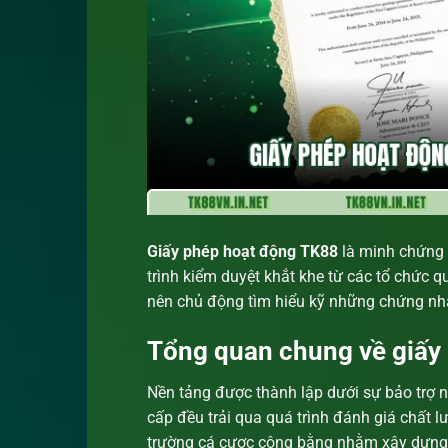
Giấy phép hoạt động
TK88
là minh chứng r
trình kiểm duyệt khắt khe từ các tổ chức q
nên chủ động tìm hiểu kỹ những chứng nh
Tổng quan chung về giấy
Nền tảng được thành lập dưới sự bảo trợ ng
cấp đều trải qua quá trình đánh giá chất l
trường cá cược công bằng nhằm xây dựng 