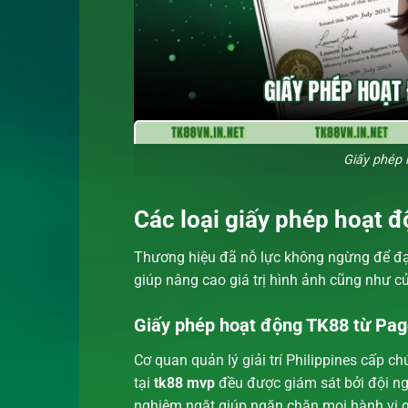
Giấy phép 
Các loại giấy phép hoạt 
Thương hiệu đã nỗ lực không ngừng để đạt
giúp nâng cao giá trị hình ảnh cũng như c
Giấy phép hoạt động TK88 từ Pag
Cơ quan quản lý giải trí Philippines cấp c
tại
tk88 mvp
đều được giám sát bởi đội ng
nghiêm ngặt giúp ngăn chặn mọi hành vi g