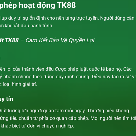
 phép hoạt động TK88
 giúp duy trì sự ổn định cho nền tảng trực tuyến. Người dùng cần
ớc khi bắt đầu hành trình.
ật TK88
– Cam Kết Bảo Vệ Quyền Lợi
a
yền lợi của thành viên đều được pháp luật quốc tế bảo hộ. Các
 lý nhanh chóng theo đúng quy định chung. Điều này tạo ra sự y
oại hình giải trí.
y tín
u hút lượng lớn người quan tâm mỗi ngày. Thương hiệu không
ứng tiêu chuẩn từ phía cơ quan cấp phép. Mọi người nên tìm tớ
khác biệt từ đơn vị chuyên nghiệp.