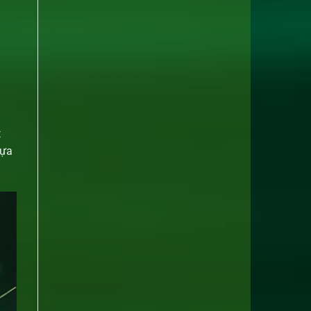
t
dựa