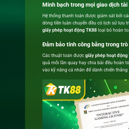
Minh bạch trong mọi giao dịch tài
Hệ thống thanh toán được giám sát bởi cá
dòng tiền luân chuyển đều có lịch sử lưu tr
giấy phép hoạt động TK88
loại bỏ hoàn to
Đảm bảo tính công bằng trong trò
Các thuật toán được
giấy phép hoạt động
quả mỗi lần quay hay chia bài đều hoàn t
vào kỹ năng cá nhân để dành chiến thắng 