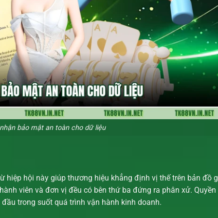
nhận bảo mật an toàn cho dữ liệu
từ hiệp hội này giúp thương hiệu khẳng định vị thế trên bản đồ g
a thành viên và đơn vị đều có bên thứ ba đứng ra phân xử. Quyền 
 đầu trong suốt quá trình vận hành kinh doanh.