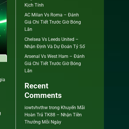
Kịch Tính
AC Milan Vs Roma – Đánh
Giá Chi Tiết Trước Giờ Bóng
Lăn
Chelsea Vs Leeds United –
Nhận Định Và Dự Đoán Tỷ Số
Arsenal Vs West Ham – Đánh
Giá Chi Tiết Trước Giờ Bóng
Lăn
gia
Recent
Comments
iowtvhvthw
trong
Khuyến Mãi
g
Hoàn Trả TK88 – Nhận Tiền
Thưởng Mỗi Ngày