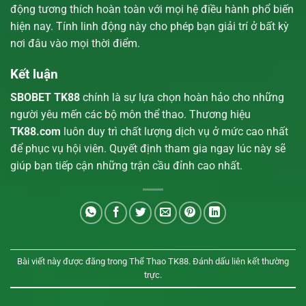
động tương thích hoàn toàn với mọi hệ điều hành phổ biến
hiện nay. Tính linh động này cho phép bạn giải trí ở bất kỳ
nơi đâu vào mọi thời điểm.
Kết luận
SBOBET TK88
chính là sự lựa chọn hoàn hảo cho những
người yêu mến các bộ môn thể thao. Thương hiệu
TK88.com
luôn duy trì chất lượng dịch vụ ở mức cao nhất
để phục vụ hội viên. Quyết định tham gia ngay lúc này sẽ
giúp bạn tiếp cận những trận cầu đỉnh cao nhất.
Bài viết này được đăng trong
Thể Thao TK88
. Đánh dấu
liên kết thường
trực
.