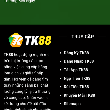
Thưởng Mỗi Ngày
TRUY CẬP
Đăng Ký TK88
TK88
hoạt động mạnh mẽ
trên thị trường cá cược
Đăng Nhập TK88
bằng việc cung cấp hàng
Tải App TK88
loạt dịch vụ giải trí hấp
Nạp TIền TK88
dẫn. Hội viên dễ dàng tìm
thấy những sảnh bài chất
Rút Tiền TK88
lượng cùng tỷ lệ trả thưởng
Khuyến Mãi TK88
vô cùng cao. Nhấn vào liên
kết trang chủ để bắt đầu
Sitemaps
hành trình chinh phục phần