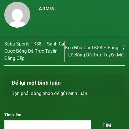
ADMIN
Saba Sports TK88 – Sảnh Cá
Kèo Nhà Cái TK88 – Bảng Tỷ
Cược Bóng Đá Trực Tuyến
Lệ Bóng Đá Trực Tuyến Mới
Đẳng Cấp
Để lại một bình luận
Bạn phải
đăng nhập
để gửi bình luận.
Tìm kiếm
TÌM