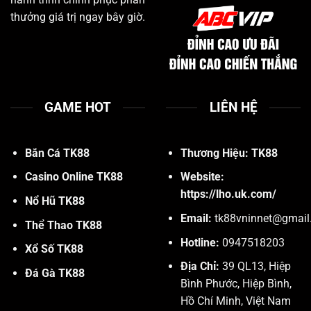
thưởng giá trị ngay bây giờ.
GAME HOT
LIÊN HỆ
Bắn Cá TK88
Thương Hiệu:
TK88
Casino Online TK88
Website:
https://lho.uk.com/
Nổ Hũ TK88
Email:
tk88vninnet@gmai
Thể Thao TK88
Hotline:
0947518203
Xổ Số TK88
Địa Chỉ:
39 QL13, Hiệp
Đá Gà TK88
Bình Phước, Hiệp Bình,
Hồ Chí Minh, Việt Nam