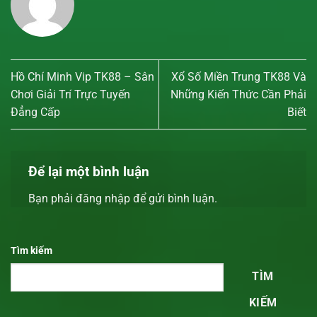
Hồ Chí Minh Vip TK88 – Sân
Xổ Số Miền Trung TK88 Và
Chơi Giải Trí Trực Tuyến
Những Kiến Thức Cần Phải
Đẳng Cấp
Biết
Để lại một bình luận
Bạn phải
đăng nhập
để gửi bình luận.
Tìm kiếm
TÌM
KIẾM