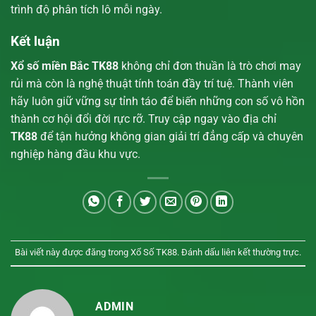
trình độ phân tích lô mỗi ngày.
Kết luận
Xổ số miền Bắc TK88
không chỉ đơn thuần là trò chơi may
rủi mà còn là nghệ thuật tính toán đầy trí tuệ. Thành viên
hãy luôn giữ vững sự tỉnh táo để biến những con số vô hồn
thành cơ hội đổi đời rực rỡ. Truy cập ngay vào địa chỉ
TK88
để tận hưởng không gian giải trí đẳng cấp và chuyên
nghiệp hàng đầu khu vực.
Bài viết này được đăng trong
Xổ Số TK88
. Đánh dấu
liên kết thường trực
.
ADMIN