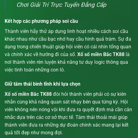
Chơi Giải Trí Trực Tuyến Đẳng Cấp
Kết hợp các phương pháp soi cầu
Thành viên hãy thử áp dụng linh hoạt nhiều cách soi cầu
khác nhau như cầu bạc nhớ hay cầu hình quả trám. Sự đa
dạng trong chiến thuật giúp hội viên có cái nhìn tổng quan
và chính xác về hướng đi của số.
Xổ số miền Bắc TK88
là
nơi thành viên rèn luyện khả năng tư duy logic thông qua
việc tính toán những con lô.
Giữ tâm thái bình tĩnh khi lựa chọn
Xổ số miền Bắc TK88
đòi hỏi thành viên phải có sự kiên
nhẫn cùng khả năng quan sát nhạy bén qua từng kỳ. Hội
viên không nên nóng vội khi đưa ra quyết định mà cần cân
nhắc dựa trên các cơ sở thực tế. Tâm thái thoải mái giúp
thành viên đưa ra những dự đoán chính xác mang lại kết
quả tốt đẹp như mong đợi.