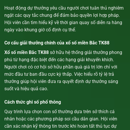
Hoạt động dự thưởng yêu cầu người chơi tuân thủ nghiêm
ngặt các quy tắc chung để đảm bảo quyền lợi hợp pháp.
Hội viên cần tìm hiểu kỹ về thời gian quay số diễn ra hàng
ngày vào khung giờ cố định cụ thể.
Cơ cấu giải thưởng chính của xổ số miền Bắc TK88
Xổ số miền Bắc TK88
sở hữu hệ thống giải thưởng phong
phú từ hạng đặc biệt đến các hạng giải khuyến khích.
Người chơi có cơ hội sở hữu phần quà giá trị lớn chỉ với
mức đầu tư ban đầu cực kỳ thấp. Việc hiểu rõ tỷ lệ trả
thưởng giúp hội viên đưa ra quyết định dự thưởng sáng
suốt và hiệu quả cao.
Cách thức ghi số phổ thông
Quy trình lựa chọn con số thường dựa trên sở thích cá
nhân hoặc các phương pháp soi cầu dân gian. Hội viên
cần xác nhận kỹ thông tin trước khi hoàn tất thủ tục dự