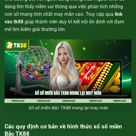
dàng tìm thấy niềm vui thông qua việc phân tích những
con số mang tính chất may mắn cao. Truy cập qua
link
vào tk88
giúp thành viên duy trì kết nối ổn định với đam
mê tìm kiếm giải thưởng lớn.
Xổ số miền Bắc TK88 mang lại may mắn
Các quy định cơ bản về hình thức xổ số miền
Bắc TK88