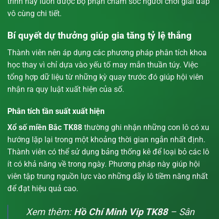
trình này luôn được bộ phận chăm sóc người chơi giải đáp
vô cùng chi tiết.
Bí quyết dự thưởng giúp gia tăng tỷ lệ thắng
Thành viên nên áp dụng các phương pháp phân tích khoa
học thay vì chỉ dựa vào yếu tố may mắn thuần túy. Việc
tổng hợp dữ liệu từ những kỳ quay trước đó giúp hội viên
nhận ra quy luật xuất hiện của số.
Phân tích tần suất xuất hiện
Xổ số miền Bắc TK88
thường ghi nhận những con lô có xu
hướng lặp lại trong một khoảng thời gian ngắn nhất định.
Thành viên có thể sử dụng bảng thống kê để loại bỏ các lô
ít có khả năng về trong ngày. Phương pháp này giúp hội
viên tập trung nguồn lực vào những dãy lô tiềm năng nhất
để đạt hiệu quả cao.
Xem thêm:
Hồ Chí Minh Vip TK88
– Sân