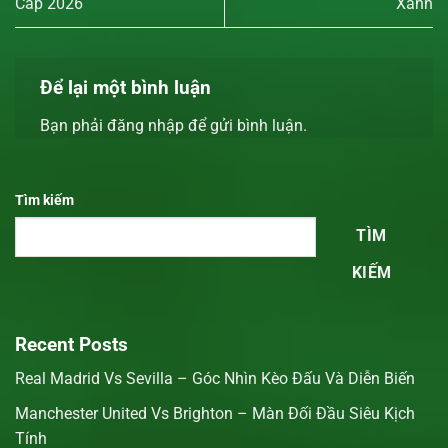
Cấp 2026
Xanh
Để lại một bình luận
Bạn phải
đăng nhập
để gửi bình luận.
Tìm kiếm
TÌM
KIẾM
Recent Posts
Real Madrid Vs Sevilla – Góc Nhìn Kèo Đấu Và Diễn Biến
Manchester United Vs Brighton – Màn Đối Đầu Siêu Kịch
Tính