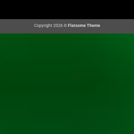
Copyright 2026 ©
Flatsome Theme