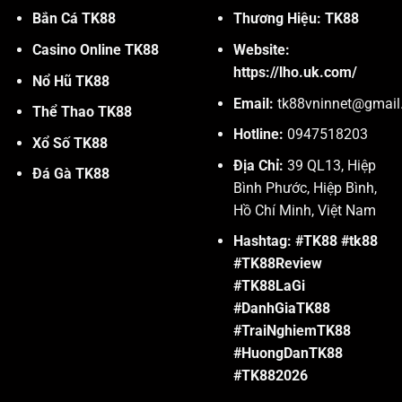
Bắn Cá TK88
Thương Hiệu:
TK88
Casino Online TK88
Website:
https://lho.uk.com/
Nổ Hũ TK88
Email:
tk88vninnet@gmai
Thể Thao TK88
Hotline:
0947518203
Xổ Số TK88
Địa Chỉ:
39 QL13, Hiệp
Đá Gà TK88
Bình Phước, Hiệp Bình,
Hồ Chí Minh, Việt Nam
Hashtag: #TK88 #tk88
#TK88Review
#TK88LaGi
#DanhGiaTK88
#TraiNghiemTK88
#HuongDanTK88
#TK882026