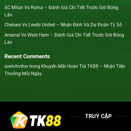
AC Milan Vs Roma – Đánh Giá Chi Tiết Trước Giờ Bóng
Lăn
Chelsea Vs Leeds United – Nhận Định Và Dự Đoán Tỷ Số
Arsenal Vs West Ham – Đánh Giá Chi Tiết Trước Giờ Bóng
Lăn
Recent Comments
iowtvhvthw
trong
Khuyến Mãi Hoàn Trả TK88 – Nhận Tiền
Thưởng Mỗi Ngày
TRUY CẬP