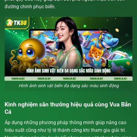
đường chinh phục biển.
Hình ảnh sinh vật biển đa dạng sắc màu sinh động
Kinh nghiệm săn thưởng hiệu quả cùng Vua Bắn
Cá
Áp dụng những phương pháp thông minh giúp nâng cao
hiệu suất cũng như tỷ lệ thành công khi tham gia giải trí.