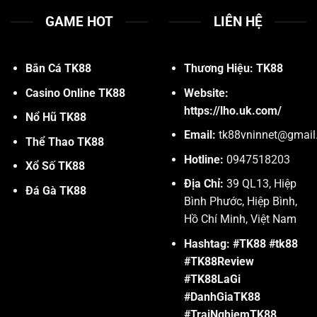
GAME HOT
LIÊN HỆ
Bắn Cá TK88
Thương Hiệu:
TK88
Casino Online TK88
Website:
https://lho.uk.com/
Nổ Hũ TK88
Email:
tk88vninnet@gmai
Thể Thao TK88
Hotline:
0947518203
Xổ Số TK88
Địa Chỉ:
39 QL13, Hiệp
Đá Gà TK88
Bình Phước, Hiệp Bình,
Hồ Chí Minh, Việt Nam
Hashtag: #TK88 #tk88
#TK88Review
#TK88LaGi
#DanhGiaTK88
#TraiNghiemTK88