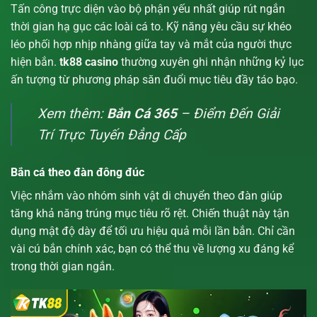
Tấn công trực diện vào bộ phận yếu nhất giúp rút ngắn
thời gian hạ gục các loài cá to. Kỹ năng yêu cầu sự khéo
léo phối hợp nhịp nhàng giữa tay và mắt của người thực
hiện bắn.
tk88 casino
thường xuyên ghi nhận những kỷ lục
ấn tượng từ phương pháp săn đuổi mục tiêu đầy táo bạo.
Xem thêm:
Bắn Cá 365
– Điểm Đến Giải
Trí Trực Tuyến Đẳng Cấp
Bắn cá theo đàn đông đúc
Việc nhắm vào nhóm sinh vật di chuyển theo đàn giúp
tăng khả năng trúng mục tiêu rõ rệt. Chiến thuật này tận
dụng mật độ dày để tối ưu hiệu quả mỗi lần bắn. Chỉ cần
vài cú bắn chính xác, bạn có thể thu về lượng xu đáng kể
trong thời gian ngắn.