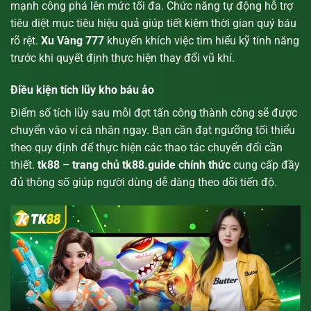
mạnh công phá lên mức tối đa. Chức năng tự động hỗ trợ
tiêu diệt mục tiêu hiệu quả giúp tiết kiệm thời gian quý báu
rõ rệt.
Xu Vàng 777
khuyến khích việc tìm hiểu kỹ tính năng
trước khi quyết định thực hiện thay đổi vũ khí.
Điều kiện tích lũy kho báu ảo
Điểm số tích lũy sau mỗi đợt tấn công thành công sẽ được
chuyển vào ví cá nhân ngay. Bạn cần đạt ngưỡng tối thiểu
theo quy định để thực hiện các thao tác chuyển đổi cần
thiết.
tk88 – trang chủ tk88.guide chính thức
cung cấp đầy
đủ thông số giúp người dùng dễ dàng theo dõi tiến độ.